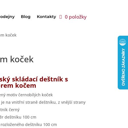
0 položky
rodejny
Blog
Kontakty
rem koček
em koček
ký skládací deštník s
orem kočem
ený motiv černobílých koček
 je na vnitřní straně deštníku, z vnější strany
štník černý
r deštníku 100 cm
 rozloženého deštníku 100 cm