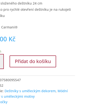
 složeného deštníku 24 cm
tko pro rychlé otevření deštníku je na rukojeti
íku
e Carmani®
,00
Kč
m
Přidat do košíku
í
m
07580095547
52
í
ie:
Deštníky s uměleckým dekorem
,
Módní
 s uměleckými motivy
kočky