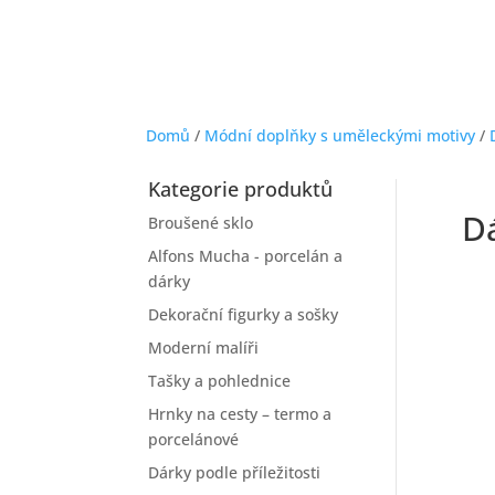
Domů
/
Módní doplňky s uměleckými motivy
/
Kategorie produktů
D
Broušené sklo
Alfons Mucha - porcelán a
dárky
Dekorační figurky a sošky
Moderní malíři
Tašky a pohlednice
Hrnky na cesty – termo a
porcelánové
Dárky podle příležitosti