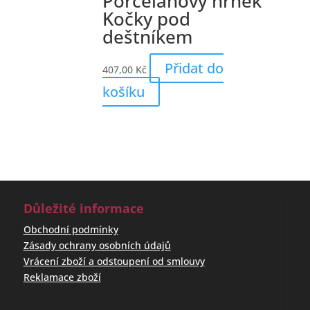
Porcelánový hrnek
Kočky pod
deštníkem
Přidat do
407,00
Kč
košíku
Důležité informace
Obchodní podmínky
Zásady ochrany osobních údajů
Vrácení zboží a odstoupení od smlouvy
Reklamace zboží