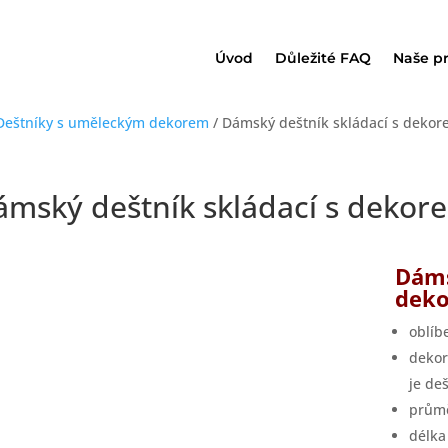
Úvod
Důležité FAQ
Naše p
Deštníky s uměleckým dekorem
/ Dámský deštník skládací s deko
ámský deštník skládací s dekor
Dáms
dek
oblíb
dekor
je de
průmě
délka