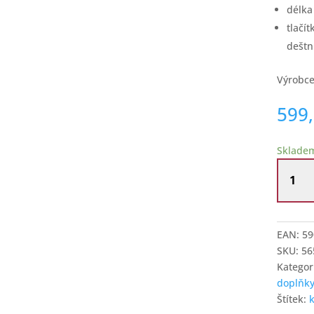
délka
tlačí
deštn
Výrobc
599
Sklade
Dámský
deštník
skládac
s
dekore
EAN:
59
koček
SKU:
56
množstv
Kategor
doplňky
Štítek: