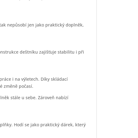
 tak nepůsobí jen jako praktický doplněk,
strukce deštníku zajišťuje stabilitu i při
áce i na výletech. Díky skládací
lé změně počasí.
lněk stále u sebe. Zároveň nabízí
.
lňky. Hodí se jako praktický dárek, který