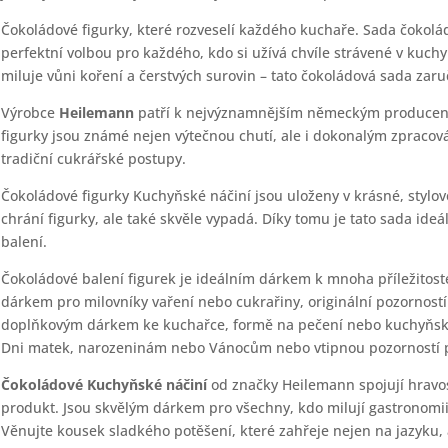
Čokoládové figurky, které rozveselí každého kuchaře. Sada čokolá
perfektní volbou pro každého, kdo si užívá chvíle strávené v kuchy
miluje vůni koření a čerstvých surovin – tato čokoládová sada zar
Výrobce
Heilemann
patří k nejvýznamnějším německým producent
figurky jsou známé nejen výtečnou chutí, ale i dokonalým zpracová
tradiční cukrářské postupy.
Čokoládové figurky Kuchyňské náčiní jsou uloženy v krásné, stylo
chrání figurky, ale také skvěle vypadá. Díky tomu je tato sada ide
balení.
Čokoládové balení figurek je ideálním dárkem k mnoha příležitos
dárkem pro milovníky vaření nebo cukrařiny, originální pozornost
doplňkovým dárkem ke kuchařce, formě na pečení nebo kuchyňsk
Dni matek, narozeninám nebo Vánocům nebo vtipnou pozorností p
Čokoládové Kuchyňské náčiní
od značky Heilemann spojují hravost,
produkt. Jsou skvělým dárkem pro všechny, kdo milují gastronomi
Věnujte kousek sladkého potěšení, které zahřeje nejen na jazyku, a