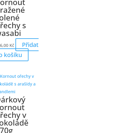
ornout
ražené
olené
řechy s
asabi
Přidat
6,00
Kč
o košíku
árkový
ornout
řechy v
okoládě
70g