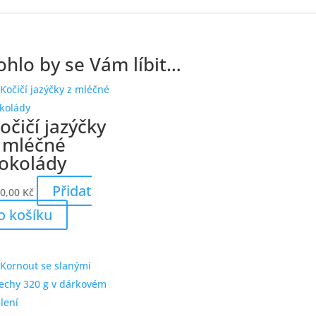
hlo by se Vám líbit…
očičí jazýčky
 mléčné
okolády
Přidat
0,00
Kč
o košíku