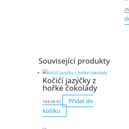
25
d
Související produkty
Kočičí jazýčky z
hořké čokolády
Přidat do
164,00
Kč
košíku