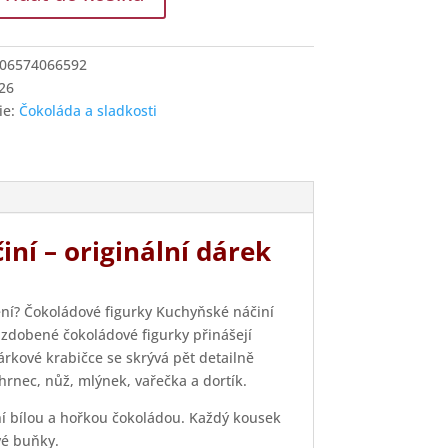
dové
ské
06574066592
26
í
ie:
Čokoláda a sladkosti
ní – originální dárek
ení? Čokoládové figurky Kuchyňské náčiní
 zdobené čokoládové figurky přinášejí
árkové krabičce se skrývá pět detailně
rnec, nůž, mlýnek, vařečka a dortík.
ní bílou a hořkou čokoládou. Každý kousek
vé buňky.