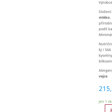
Výrobce
Složení
mléko
,
přírodn
podíl k
Minimál
Nutričn
kJ / 56
kyseliny
bílkovin
Alergen
vejce
215
Jen 1 s