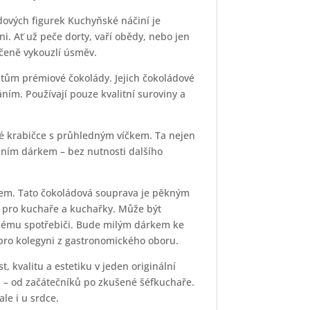
dových figurek Kuchyňské náčiní je
ni. Ať už peče dorty, vaří obědy, nebo jen
učeně vykouzlí úsměv.
ům prémiové čokolády. Jejich čokoládové
ním. Používají pouze kvalitní suroviny a
vé krabičce s průhledným víčkem. Ta nejen
álním dárkem – bez nutnosti dalšího
tem. Tato čokoládová souprava je pěkným
í pro kuchaře a kuchařky. Může být
ému spotřebiči. Bude milým dárkem ke
ro kolegyni z gastronomického oboru.
 kvalitu a estetiku v jeden originální
i – od začátečníků po zkušené šéfkuchaře.
le i u srdce.