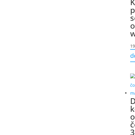
K
p
s
o
w
19
d
D
k
o
č
3