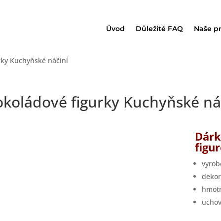
Úvod
Důležité FAQ
Naše p
rky Kuchyňské náčiní
okoládové figurky Kuchyňské ná
Dárk
figu
vyrob
dekor
hmotn
uchov