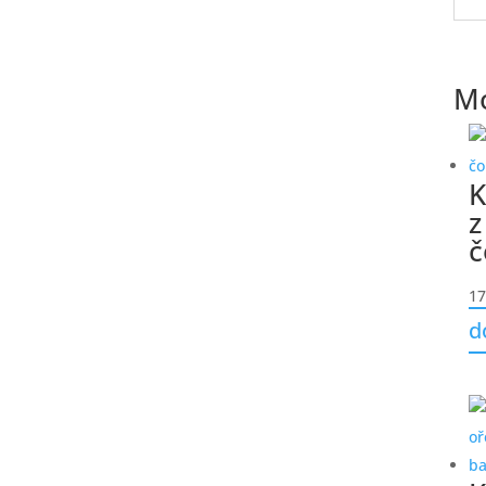
Mo
K
z
č
17
d