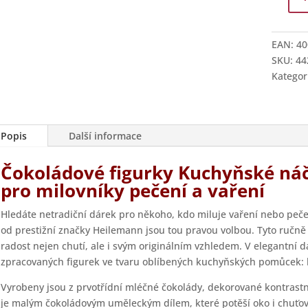
Čokolá
figurky
Kuchyň
EAN:
40
náčiní
SKU:
44
množstv
Kategor
Popis
Další informace
Čokoládové figurky Kuchyňské náči
pro milovníky pečení a vaření
Hledáte netradiční dárek pro někoho, kdo miluje vaření nebo peč
od prestižní značky Heilemann jsou tou pravou volbou. Tyto ručně
radost nejen chutí, ale i svým originálním vzhledem. V elegantní d
zpracovaných figurek ve tvaru oblíbených kuchyňských pomůcek: h
Vyrobeny jsou z prvotřídní mléčné čokolády, dekorované kontrast
je malým čokoládovým uměleckým dílem, které potěší oko i chuťo