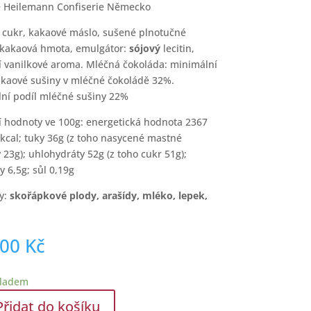
 Heilemann Confiserie Německo
: cukr, kakaové máslo, sušené plnotučné
 kakaová hmota, emulgátor:
sójový
lecitin,
í vanilkové aroma. Mléčná čokoláda: minimální
akaové sušiny v mléčné čokoládě 32%.
ní podíl mléčné sušiny 22%
í hodnoty ve 100g: energetická hodnota 2367
6 kcal; tuky 36g (z toho nasycené mastné
 23g); uhlohydráty 52g (z toho cukr 51g);
y 6,5g; sůl 0,19g
y:
skořápkové plody, arašídy, mléko, lepek,
,00
Kč
kladem
Přidat do košíku