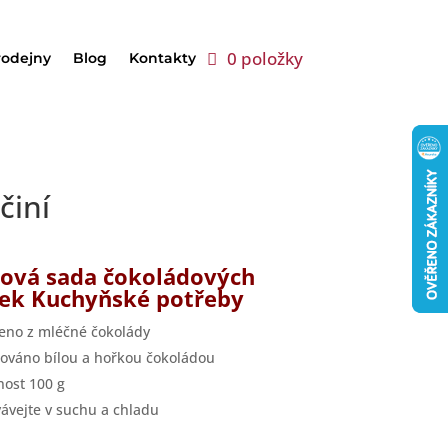
0 položky
rodejny
Blog
Kontakty
činí
ová sada čokoládových
rek Kuchyňské potřeby
eno z mléčné čokolády
ováno bílou a hořkou čokoládou
ost 100 g
ávejte v suchu a chladu