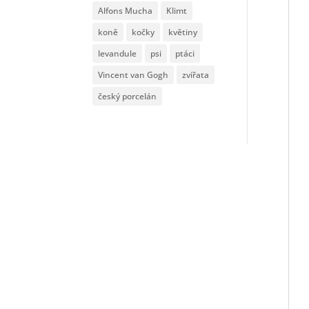
Alfons Mucha
Klimt
koně
kočky
květiny
levandule
psi
ptáci
Vincent van Gogh
zvířata
český porcelán