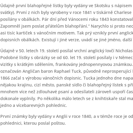
Údajně první blahopřejné lístky byly vydány ve Skotsku s nápise
svátky). První z nich byly vyrobeny v roce 1841 v tiskárně Charle
posílány v obálkách. Pár dní před Vánocemi roku 1843 konstatoval
Zapomněl jsem poslat přátelům blahopřání.“ Narychlo si proto nec
asi tisíc kartiček s vánočním motivem. Tak prý vznikly první anglic
dopisních obálkách. Existují i jiné verze, uvádí se jiné jméno, dalš
Údajně v 50. letech 19. století posílal vrchní anglický lovčí Nicho
Podobné lístky s obrázky se od 60. let 19. století posílaly i v Něm
vizitky s krátkým sdělením, frankovány jednopennyovou známkou. 
označován Angličan baron Raphael Tuck, původně neprosperující kn
1866 začal s výrobou vánočních dopisnic. Tucka jednoho dne nap
nějakou krajinu, cizí město, panské sídlo či blahopřejný lístek s 
mnohem více než zdlouhavé psaní a odesílateli zároveň uspoří čas
dokonale vyplnily. Po několika málo letech se z knihtiskaře stal 
jedno a vícebarevných pohlednic.
První známky byly vydány v Anglii v roce 1840, a v témže roce je o
pohlednici, kterou poslal poštou.