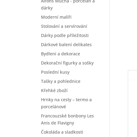
Alfons Mucha - porcelán a
dárky
Moderní malíři
Stolování a servírování
Dárky podle příležitosti
Dárkové balení delikates
Bydlení a dekorace
Dekorační figurky a sošky
Poslední kusy
Tašky a pohlednice
Křehké zboží
Hrnky na cesty – termo a
porcelánové
Francouzské bonbony Les
Anis de Flavigny
Čokoláda a sladkosti