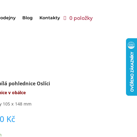
0 položky
rodejny
Blog
Kontakty
ílá pohlednice Oslíci
ice v obálce
y 105 x 148 mm
00
Kč
m