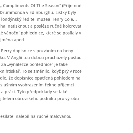
m „ Compliments Of The Season“ (Příjemné
se Drummonda v Edinburghu. Lístky byly
 londýnský ředitel muzea Henry Cole, „
hal natisknout a posléze ručně kolorovat
ké vánoční pohlednice, které se posílaly v
í jména apod.
las Perry dopisnice s pozváním na hony.
ecku. V Anglii tou dobou procházely poštou
Za „vynálezce pohlednice“ je také
ihtiskař. To se změnilo, když prý v roce
adlo, že dopisnice opatřená pohledem na
příslušným vyobrazením řekne příjemci
 a práci. Tyto předpoklady se také
majitelem obrovského podniku pro výrobu
desilatel nalepil na ručně malovanou