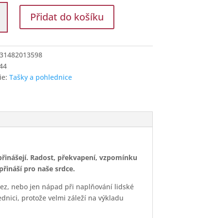
lá
Přidat do košíku
ice
í
31482013598
44
ie:
Tašky a pohlednice
ý přinášejí. Radost, překvapení, vzpomínku
přináší pro naše srdce.
ález, nebo jen nápad při naplňování lidské
ednici, protože velmi záleží na výkladu