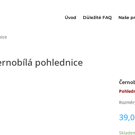
Úvod
Důležité FAQ
Naše p
nice
ernobílá pohlednice
Černob
Pohledn
Rozměr
39,
Sklade