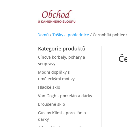
Domů
/
Tašky a pohlednice
/ Černobílá pohled
Kategorie produktů
Č
Cínové korbely, poháry a
soupravy
Módní doplňky s
uměleckými motivy
Hladké sklo
Van Gogh - porcelán a dárky
Broušené sklo
Gustav Klimt - porcelán a
dárky