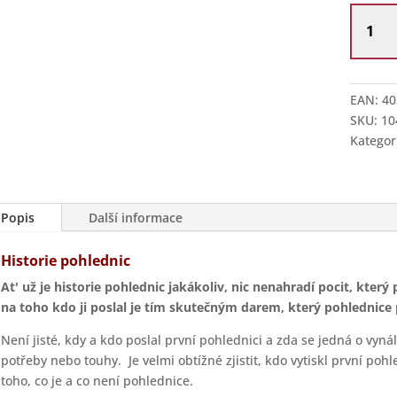
Černobí
pohledn
množstv
EAN:
40
SKU:
10
Kategor
Popis
Další informace
Historie pohlednic
At' už je historie pohlednic jakákoliv, nic nenahradí pocit, kter
na toho kdo ji poslal je tím skutečným darem, který pohlednice 
Není jisté, kdy a kdo poslal první pohlednici a zda se jedná o vyn
potřeby nebo touhy. Je velmi obtížné zjistit, kdo vytiskl první pohl
toho, co je a co není pohlednice.