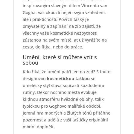
inspirovaným slavným dílem Vincenta van
Gogha, vás okouzlí nejen svým vzhledem,
ale i praktičností. Povrch tašky je
omyvatelný a zapínání na zip zajistí, že
všechny vaše kosmetické nezbytnosti
zůstanou na svém místě, ať už vyrážíte na
cesty, do fitka, nebo do práce.
Umění, které si můžete vzít s
sebou
Kdo říká, že umění patří jen na zeď? S touto
designovou
kosmetickou taškou
se
umělecký styl stává součástí každodenní
rutiny. Dekor nočního města evokuje
klidnou atmosféru hvězdné oblohy, tolik
typickou pro Goghovo malířské období.
Jemná hra modrých a žlutých tónů přitáhne
pozornost a udělá z vaší taštičky originální
módní doplněk.