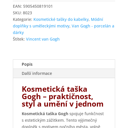
na
EAN:
5905450819101
zip
SKU:
8023
Gogh
Kategorie:
Kosmetické tašky do kabelky
,
Módní
množství
doplňky s uměleckými motivy
,
Van Gogh - porcelán a
dárky
Štítek:
Vincent van Gogh
Popis
Další informace
Kosmetická taška
Gogh – praktičnost,
styl a umění v jednom
Kosmetická taška Gogh
spojuje funkčnost
s estetickým zážitkem. Tento výjimečný
doplněk s motivem nočního města, volně