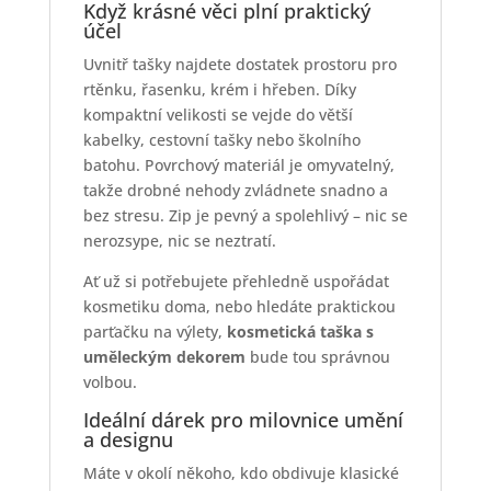
Když krásné věci plní praktický
účel
Uvnitř tašky najdete dostatek prostoru pro
rtěnku, řasenku, krém i hřeben. Díky
kompaktní velikosti se vejde do větší
kabelky, cestovní tašky nebo školního
batohu. Povrchový materiál je omyvatelný,
takže drobné nehody zvládnete snadno a
bez stresu. Zip je pevný a spolehlivý – nic se
nerozsype, nic se neztratí.
Ať už si potřebujete přehledně uspořádat
kosmetiku doma, nebo hledáte praktickou
parťačku na výlety,
kosmetická taška s
uměleckým dekorem
bude tou správnou
volbou.
Ideální dárek pro milovnice umění
a designu
Máte v okolí někoho, kdo obdivuje klasické