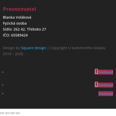
Provozovatel
Blanka Voláková
Fyzická osoba
Sídlo: 262 42, Třebsko 27
IČO: 65589424
Design by
Square design
| Copyright U kamenného sloupu
2019 – 2026
Sledovat
Sledovat
Sledovat