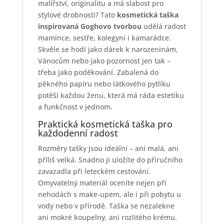
malířství, originalitu a má slabost pro
stylové drobnosti? Tato
kosmetická taška
inspirovaná Goghovo tvorbou
udělá radost
mamince, sestře, kolegyni i kamarádce.
Skvěle se hodí jako dárek k narozeninám,
Vánocům nebo jako pozornost jen tak –
třeba jako poděkování. Zabalená do
pěkného papíru nebo látkového pytlíku
potěší každou ženu, která má ráda estetiku
a funkčnost v jednom.
Praktická kosmetická taška pro
každodenní radost
Rozměry tašky jsou ideální – ani malá, ani
příliš velká. Snadno ji uložíte do příručního
zavazadla při leteckém cestování.
Omyvatelný materiál oceníte nejen při
nehodách s make-upem, ale i při pobytu u
vody nebo v přírodě. Taška se nezalekne
ani mokré koupelny, ani rozlitého krému.