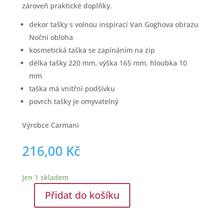
zároveň praktické doplňky.
dekor tašky s volnou inspirací Van Goghova obrazu
Noční obloha
kosmetická taška se zapínáním na zip
délka tašky 220 mm, výška 165 mm, hloubka 10
mm
taška má vnitřní podšívku
povrch tašky je omyvatelný
Výrobce Carmani
216,00
Kč
Jen 1 skladem
Přidat do košíku
Kosmetická
taška