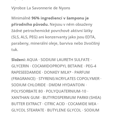
Výrobce La Savonnerie de Nyons
Minimálně
96% ingrediencí v šamponu je
přírodního původu.
Nejsou v něm obsaženy
žádné petrochemické povrchově aktivní látky
(SLS, ALS, PEG) ani konzervanty jako jsou EDTA,
parabeny, minerální oleje, barviva nebo živočišný
tuk.
Složení:
AQUA · SODIUM LAURETH SULFATE ·
GLYCERIN · COCAMIDOPROPYL BETAINE · PEG-4
RAPESEEDAMIDE · DONKEY MILK* · PARFUM
(FRAGRANCE) · STYRENE/ACRYLATES COPOLYMER ·
SODIUM CHLORIDE · DMDM HYDANTOIN ·
POLYSORBATE 80 · POLYQUATERNIUM-10 ·
XANTHAN GUM · BUTYROSPERMUM PARKII (SHEA)
BUTTER EXTRACT · CITRIC ACID · COCAMIDE MEA ·
GLYCOL STEARATE · BUTYLENE GLYCOL · SODIUM