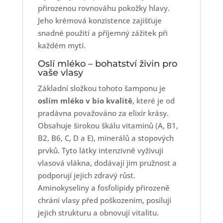
přirozenou rovnováhu pokožky hlavy.
Jeho krémová konzistence zajišťuje
snadné použití a příjemný zážitek při
každém mytí.
Oslí mléko – bohatství živin pro
vaše vlasy
Základní složkou tohoto šamponu je
oslím mléko v bio kvalitě
, které je od
pradávna považováno za elixír krásy.
Obsahuje širokou škálu vitaminů (A, B1,
B2, B6, C, D a E), minerálů a stopových
prvků. Tyto látky intenzivně vyživují
vlasová vlákna, dodávají jim pružnost a
podporují jejich zdravý růst.
Aminokyseliny a fosfolipidy přirozeně
chrání vlasy před poškozením, posilují
jejich strukturu a obnovují vitalitu.