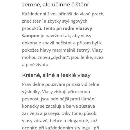
Jemné, ale účinné čištění
Každodenní život přináší do vlasů prach,
znečištění a zbytky stylingových
produktů. Tento
přírodní vlasový
šampon
je navržen tak, aby vlasy
dokonale zbavil nečistot a přitom byl k
pokožce hlavy maximálně šetrný. Vlasy
mohou znovu „dýchat“, jsou lehké, svěží
a plné života.
Krásné, silné a lesklé vlasy
Pravidelné používání přináší viditelné
výsledky. Vlasy získají přirozenou
pevnost, jsou odolnější proti lámání,
konečky se zacelují a barva zůstává
zářivější a jasnější. Díky tomu působí
vlasy zdravě, hebce a elegantně, což
oceníte při každodenním stylingu i při