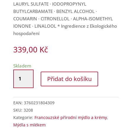
LAURYL SULFATE · IODOPROPYNYL
BUTYLCARBAMATE · BENZYL ALCOHOL ·
COUMARIN · CITRONELLOL · ALPHA-ISOMETHYL
IONONE · LINALOOL * Ingredience z Ekologického
hospodaření
339,00
Kč
Skladem
Přírodní
Přidat do košíku
vlasový
šampon
s
oslím
EAN:
3760231804309
mlékem
SKU:
3208
množství
Kategorie:
Francouzské přírodní mýdlo a krémy
,
Mýdla s mlékem