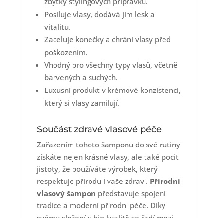
zbytky stylingových přípravků.
Posiluje vlasy, dodává jim lesk a
vitalitu.
Zaceluje konečky a chrání vlasy před
poškozením.
Vhodný pro všechny typy vlasů, včetně
barvených a suchých.
Luxusní produkt v krémové konzistenci,
který si vlasy zamilují.
Součást zdravé vlasové péče
Zařazením tohoto šamponu do své rutiny
získáte nejen krásné vlasy, ale také pocit
jistoty, že používáte výrobek, který
respektuje přírodu i vaše zdraví.
Přírodní
vlasový šampon
představuje spojení
tradice a moderní přírodní péče. Díky
svému složení v bio kvalitě se řadí mezi