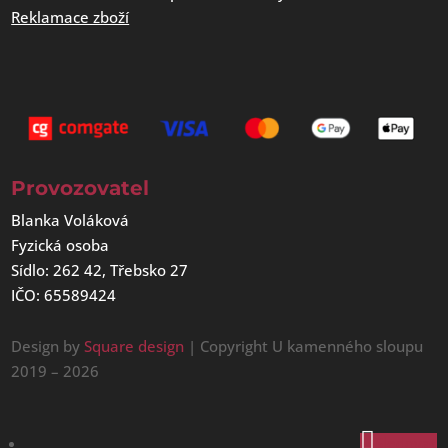
Reklamace zboží
Provozovatel
Blanka Voláková
Fyzická osoba
Sídlo: 262 42, Třebsko 27
IČO: 65589424
Design by
Square design
| Copyright U kamenného sloupu
2019 – 2026
Sledovat