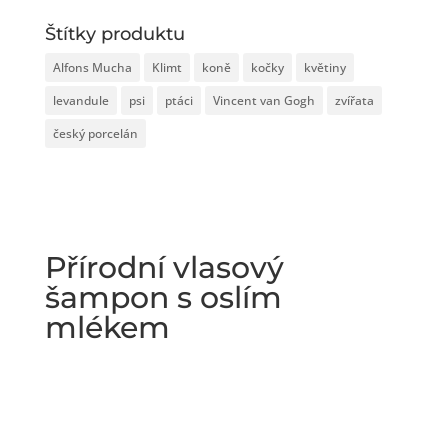
Štítky produktu
Alfons Mucha
Klimt
koně
kočky
květiny
levandule
psi
ptáci
Vincent van Gogh
zvířata
český porcelán
Přírodní vlasový
šampon s oslím
mlékem