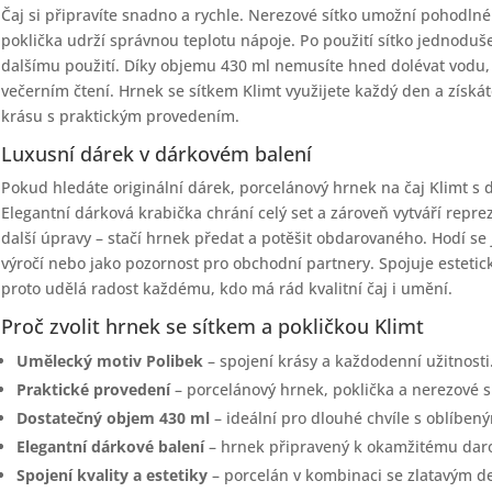
Čaj si připravíte snadno a rychle. Nerezové sítko umožní pohodln
poklička udrží správnou teplotu nápoje. Po použití sítko jednoduš
dalšímu použití. Díky objemu 430 ml nemusíte hned dolévat vodu, c
večerním čtení. Hrnek se sítkem Klimt využijete každý den a získá
krásu s praktickým provedením.
Luxusní dárek v dárkovém balení
Pokud hledáte originální dárek, porcelánový hrnek na čaj Klimt s 
Elegantní dárková krabička chrání celý set a zároveň vytváří repre
další úpravy – stačí hrnek předat a potěšit obdarovaného. Hodí s
výročí nebo jako pozornost pro obchodní partnery. Spojuje estetic
proto udělá radost každému, kdo má rád kvalitní čaj i umění.
Proč zvolit hrnek se sítkem a pokličkou Klimt
Umělecký motiv Polibek
– spojení krásy a každodenní užitnosti
Praktické provedení
– porcelánový hrnek, poklička a nerezové sí
Dostatečný objem 430 ml
– ideální pro dlouhé chvíle s oblíbe
Elegantní dárkové balení
– hrnek připravený k okamžitému daro
Spojení kvality a estetiky
– porcelán v kombinaci se zlatavým d