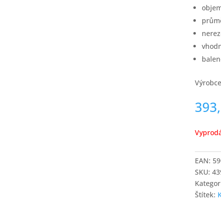
objem
prům
nerez
vhodn
balen
Výrobce
393
Vyprod
EAN:
59
SKU:
43
Kategor
Štítek: