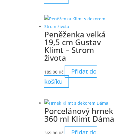
Peněženka velká
19,5 cm Gustav
Klimt – Strom
života
Přidat do
189,00
Kč
košíku
Porcelánový hrnek
360 ml Klimt Dáma
Přidat do
369,00
Kč