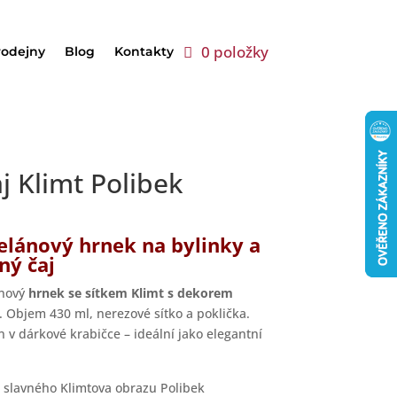
0 položky
rodejny
Blog
Kontakty
j Klimt Polibek
elánový hrnek na bylinky a
ný čaj
ánový
hrnek se sítkem Klimt s dekorem
. Objem 430 ml, nerezové sítko a poklička.
 v dárkové krabičce – ideální jako elegantní
 slavného Klimtova obrazu Polibek