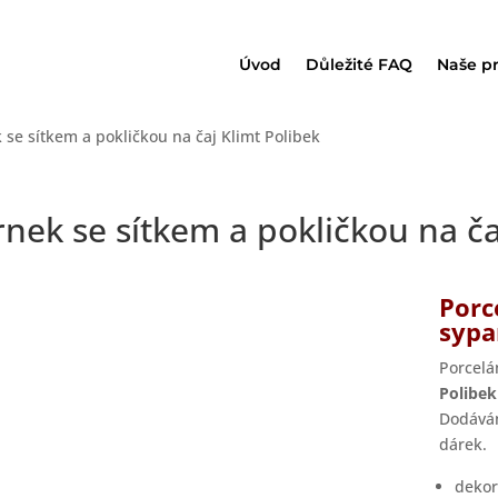
Úvod
Důležité FAQ
Naše p
 se sítkem a pokličkou na čaj Klimt Polibek
nek se sítkem a pokličkou na ča
Porc
sypa
Porcel
Polibek
Dodáván
dárek.
dekor