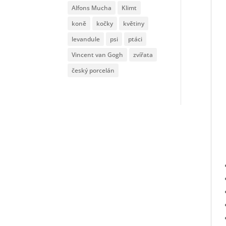
Alfons Mucha
Klimt
koně
kočky
květiny
levandule
psi
ptáci
Vincent van Gogh
zvířata
český porcelán