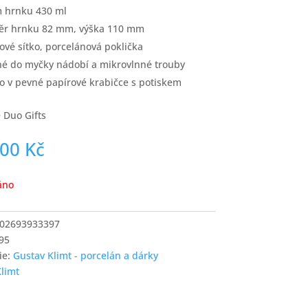
 hrnku 430 ml
ěr hrnku 82 mm, výška 110 mm
ové sítko, porcelánová poklička
é do myčky nádobí a mikrovlnné trouby
o v pevné papírové krabičce s potiskem
 Duo Gifts
,00
Kč
áno
02693933397
95
ie:
Gustav Klimt - porcelán a dárky
Klimt