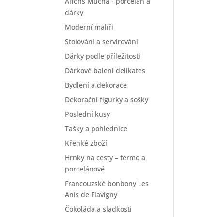
Alfons Mucha - porcelán a
dárky
Moderní malíři
Stolování a servírování
Dárky podle příležitosti
Dárkové balení delikates
Bydlení a dekorace
Dekorační figurky a sošky
Poslední kusy
Tašky a pohlednice
Křehké zboží
Hrnky na cesty – termo a
porcelánové
Francouzské bonbony Les
Anis de Flavigny
Čokoláda a sladkosti