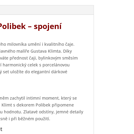
olibek – spojení
ho milovníka umění i kvalitního čaje.
slavného malíře Gustava Klimta. Díky
áváte přednost čaji, bylinkovým směsím
í harmonický celek s porcelánovou
 set uložíte do elegantní dárkové
 něm zachytil intimní moment, který se
m Klimt s dekorem Polibek připomene
 hodnotu. Zlatavé odstíny, jemné detaily
sně i při běžném použití.
t