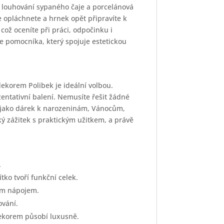
é louhování sypaného čaje a porcelánová
e opláchnete a hrnek opět připravíte k
ož oceníte při práci, odpočinku i
te pomocníka, který spojuje estetickou
dekorem Polibek je ideální volbou.
zentativní balení. Nemusíte řešit žádné
e jako dárek k narozeninám, Vánocům,
ký zážitek s praktickým užitkem, a právě
.
tko tvoří funkční celek.
ným nápojem.
vání.
ekorem působí luxusně.