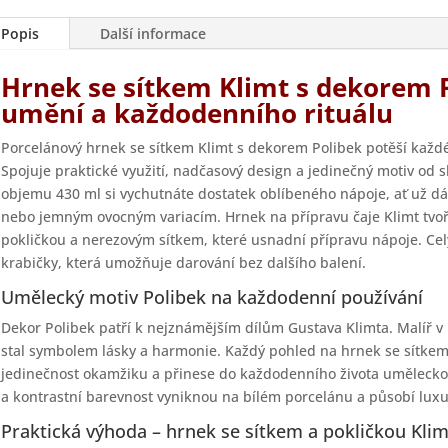
Popis
Další informace
Hrnek se sítkem Klimt s dekorem P
umění a každodenního rituálu
Porcelánový hrnek se sítkem Klimt s dekorem Polibek potěší každé
Spojuje praktické využití, nadčasový design a jedinečný motiv od 
objemu 430 ml si vychutnáte dostatek oblíbeného nápoje, ať už d
nebo jemným ovocným variacím. Hrnek na přípravu čaje Klimt tvoř
pokličkou a nerezovým sítkem, které usnadní přípravu nápoje. Celý
krabičky, která umožňuje darování bez dalšího balení.
Umělecký motiv Polibek na každodenní používání
Dekor Polibek patří k nejznámějším dílům Gustava Klimta. Malíř v
stal symbolem lásky a harmonie. Každý pohled na hrnek se sítke
jedinečnost okamžiku a přinese do každodenního života uměleckou
a kontrastní barevnost vyniknou na bílém porcelánu a působí luxu
Praktická výhoda – hrnek se sítkem a pokličkou Klim