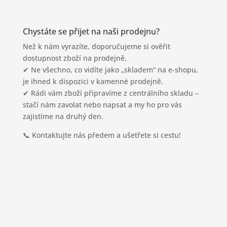
261 01 Příbram
Chystáte se přijet na naši prodejnu?
Než k nám vyrazíte, doporučujeme si ověřit
dostupnost zboží na prodejně.
✔ Ne všechno, co vidíte jako „skladem“ na e-shopu,
je ihned k dispozici v kamenné prodejně.
✔ Rádi vám zboží připravíme z centrálního skladu –
stačí nám zavolat nebo napsat a my ho pro vás
zajistíme na druhý den.
📞 Kontaktujte nás předem a ušetřete si cestu!
Otevírací doba
pondělí - pátek: