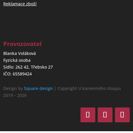
Reklamace zboží
Provozovatel
Blanka Voláková
Fyzická osoba
Sídlo: 262 42, Třebsko 27
IČO: 65589424
Design by
Square design
| Copyright U kamenného sloupu
2019 – 2026