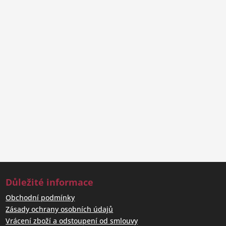
8:00 - 17:30 hod.
sobota: 8:00 - 12:00 hod.
Kontakty a objednávky
balíčků
Telefon: +420 318 627 149
Mobil: +420 602 386 162
E-mail:
info@kamennysloup.cz
Důležité informace
Obchodní podmínky
Zásady ochrany osobních údajů
Vrácení zboží a odstoupení od smlouvy