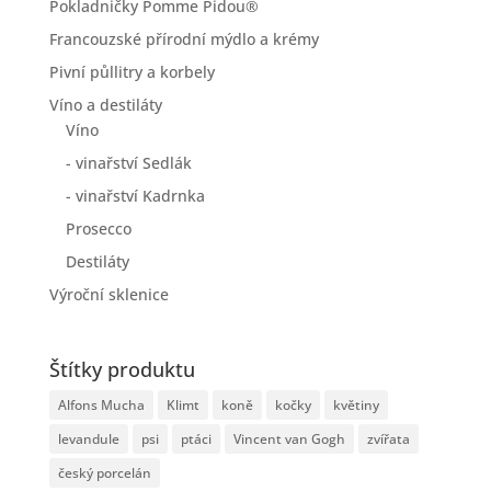
Pokladničky Pomme Pidou®
Francouzské přírodní mýdlo a krémy
Pivní půllitry a korbely
Víno a destiláty
Víno
- vinařství Sedlák
- vinařství Kadrnka
Prosecco
Destiláty
Výroční sklenice
Štítky produktu
Alfons Mucha
Klimt
koně
kočky
květiny
levandule
psi
ptáci
Vincent van Gogh
zvířata
český porcelán