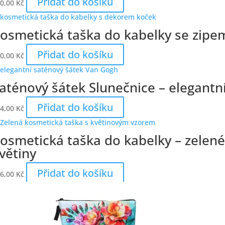
Přidat do košíku
0,00
Kč
osmetická taška do kabelky se zipe
Přidat do košíku
0,00
Kč
aténový šátek Slunečnice – elegantn
Přidat do košíku
4,00
Kč
osmetická taška do kabelky – zelen
větiny
Přidat do košíku
6,00
Kč