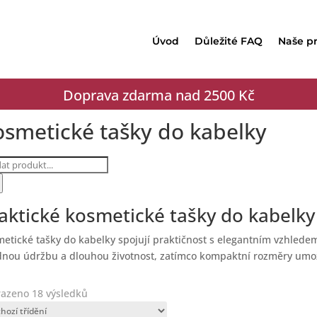
Úvod
Důležité FAQ
Naše p
Doprava zdarma nad 2500 Kč
osmetické tašky do kabelky
ucts
ch
aktické kosmetické tašky do kabelky
etické tašky do kabelky spojují praktičnost s elegantním vzhledem. 
nou údržbu a dlouhou životnost, zatímco kompaktní rozměry umož
azeno 18 výsledků