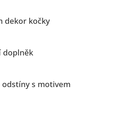
m dekor kočky
í doplněk
é odstíny s motivem