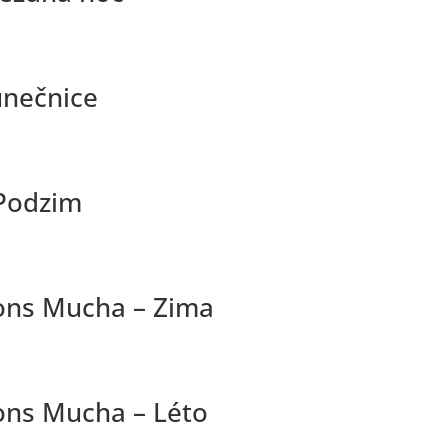
unečnice
 Podzim
fons Mucha – Zima
ons Mucha – Léto