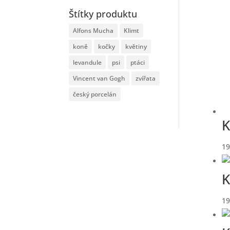
Štítky produktu
Alfons Mucha
Klimt
koně
kočky
květiny
levandule
psi
ptáci
Vincent van Gogh
zvířata
český porcelán
K
19
K
19