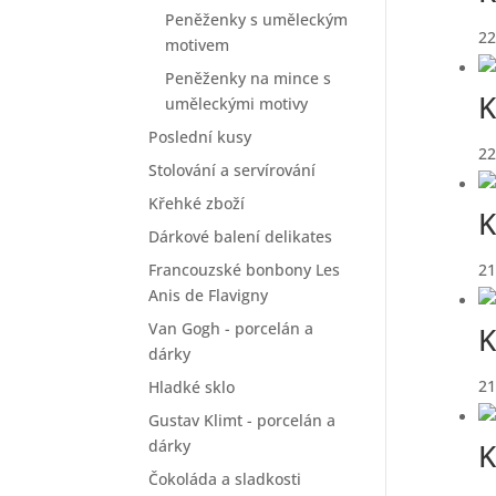
Peněženky s uměleckým
22
motivem
Peněženky na mince s
K
uměleckými motivy
Poslední kusy
22
Stolování a servírování
Křehké zboží
K
Dárkové balení delikates
21
Francouzské bonbony Les
Anis de Flavigny
Van Gogh - porcelán a
K
dárky
21
Hladké sklo
Gustav Klimt - porcelán a
dárky
K
Čokoláda a sladkosti