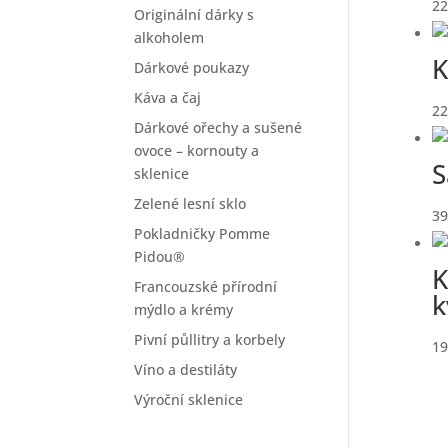
22
Originální dárky s
alkoholem
K
Dárkové poukazy
Káva a čaj
22
Dárkové ořechy a sušené
ovoce – kornouty a
S
sklenice
Zelené lesní sklo
39
Pokladničky Pomme
Pidou®
K
Francouzské přírodní
k
mýdlo a krémy
Pivní půllitry a korbely
19
Víno a destiláty
Výroční sklenice