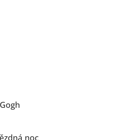
 Gogh
vězdná noc