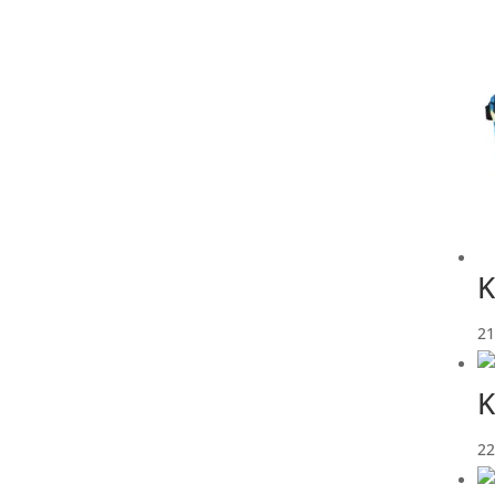
K
21
K
22