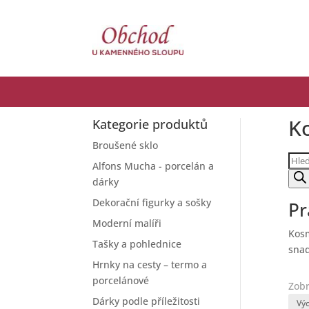
K
Kategorie produktů
Broušené sklo
Prod
Alfons Mucha - porcelán a
sear
dárky
Dekorační figurky a sošky
Pr
Moderní malíři
Kosm
Tašky a pohlednice
snad
Hrnky na cesty – termo a
porcelánové
Zobr
Dárky podle příležitosti