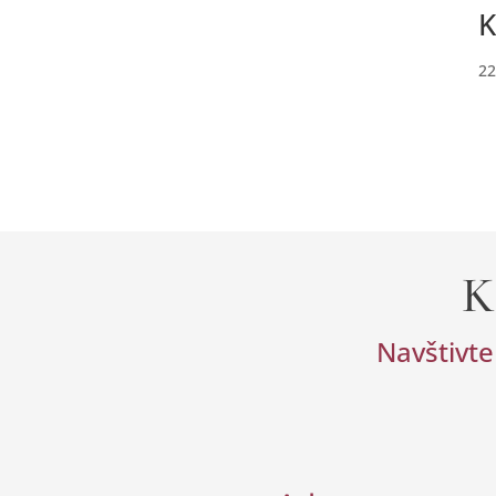
K
22
K
Navštivte