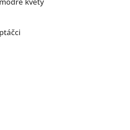
 modré květy
ptáčci