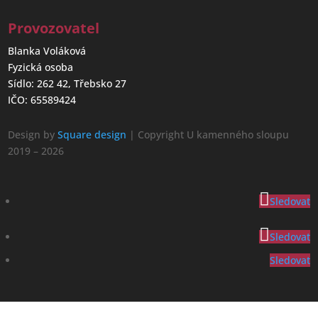
Provozovatel
Blanka Voláková
Fyzická osoba
Sídlo: 262 42, Třebsko 27
IČO: 65589424
Design by
Square design
| Copyright U kamenného sloupu
2019 – 2026
Sledovat
Sledovat
Sledovat