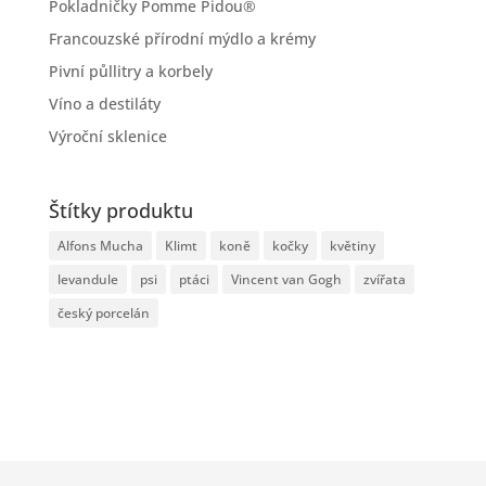
Pokladničky Pomme Pidou®
Francouzské přírodní mýdlo a krémy
Pivní půllitry a korbely
Víno a destiláty
Výroční sklenice
Štítky produktu
Alfons Mucha
Klimt
koně
kočky
květiny
levandule
psi
ptáci
Vincent van Gogh
zvířata
český porcelán