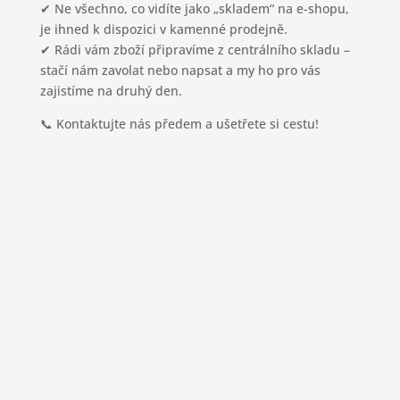
✔ Ne všechno, co vidíte jako „skladem“ na e-shopu,
je ihned k dispozici v kamenné prodejně.
✔ Rádi vám zboží připravíme z centrálního skladu –
stačí nám zavolat nebo napsat a my ho pro vás
zajistíme na druhý den.
📞 Kontaktujte nás předem a ušetřete si cestu!
Otevírací doba
pondělí - pátek:
8:00 - 17:30 hod.
sobota: 8:00 - 12:00 hod.