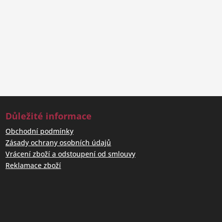
Kontakty a objednávky
balíčků
Telefon: +420 318 627 149
Mobil: +420 602 386 162
E-mail:
info@kamennysloup.cz
Důležité informace
Obchodní podmínky
Zásady ochrany osobních údajů
Vrácení zboží a odstoupení od smlouvy
Reklamace zboží