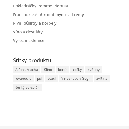
Pokladničky Pomme Pidou®
Francouzské přírodní mýdlo a krémy
Pivní půllitry a korbely
Víno a destiláty
Výroční sklenice
Štítky produktu
Alfons Mucha
Klimt
koně
kočky
květiny
levandule
psi
ptáci
Vincent van Gogh
zvířata
český porcelán