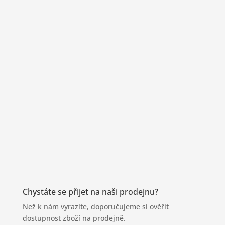
Kamenný obchod v Příbrami
Navštivte naši prodejnu a rozmazlete své
chuťové pohárky
Adresa
nám. T. G. Masaryka 142,
261 01 Příbram
Chystáte se přijet na naši prodejnu?
Než k nám vyrazíte, doporučujeme si ověřit
dostupnost zboží na prodejně.