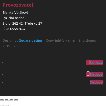
Provozovatel
Blanka Voláková
Fyzická osoba
Sídlo: 262 42, Třebsko 27
IČO: 65589424
Design by
Square design
| Copyright U kamenného sloupu
2019 – 2026
Sledovat
Sledovat
Sledovat